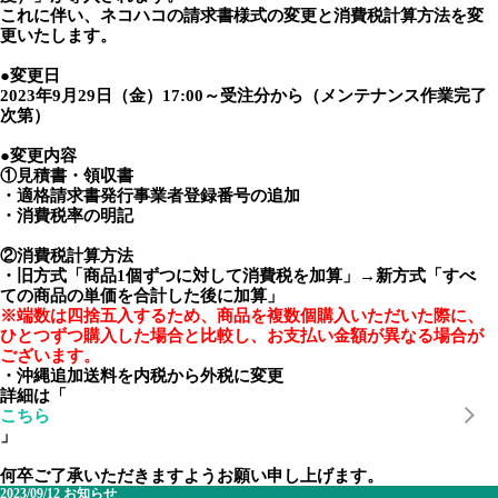
これに伴い、ネコハコの請求書様式の変更と消費税計算方法を変
更いたします。
●変更日
2023年9月29日（金）17:00～受注分から（メンテナンス作業完了
次第）
●変更内容
①見積書・領収書
・適格請求書発行事業者登録番号の追加
・消費税率の明記
②消費税計算方法
・旧方式「商品1個ずつに対して消費税を加算」→新方式「すべ
ての商品の単価を合計した後に加算」
※端数は四捨五入するため、商品を複数個購入いただいた際に、
ひとつずつ購入した場合と比較し、お支払い金額が異なる場合が
ございます。
・沖縄追加送料を内税から外税に変更
詳細は「
こちら
」
何卒ご了承いただきますようお願い申し上げます。
2023/09/12
お知らせ