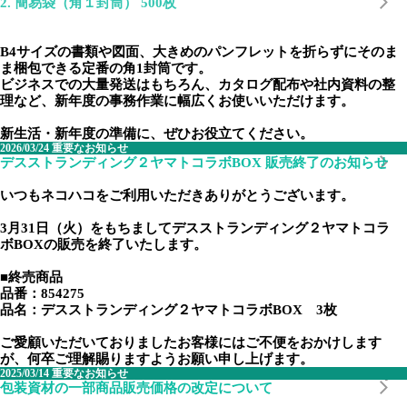
2. 簡易袋（角１封筒） 500枚
B4サイズの書類や図面、大きめのパンフレットを折らずにそのま
ま梱包できる定番の角1封筒です。
ビジネスでの大量発送はもちろん、カタログ配布や社内資料の整
理など、新年度の事務作業に幅広くお使いいただけます。
新生活・新年度の準備に、ぜひお役立てください。
2026/03/24
重要なお知らせ
デスストランディング２ヤマトコラボBOX 販売終了のお知らせ
いつもネコハコをご利用いただきありがとうございます。
3月31日（火）をもちましてデスストランディング２ヤマトコラ
ボBOXの販売を終了いたします。
■終売商品
品番：854275
品名：デスストランディング２ヤマトコラボBOX 3枚
ご愛顧いただいておりましたお客様にはご不便をおかけします
が、何卒ご理解賜りますようお願い申し上げます。
2025/03/14
重要なお知らせ
包装資材の一部商品販売価格の改定について