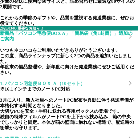
少量の発送に便利な60サイズと、詰め合わせに最適な80サイズの
2展開です。
これからの季節のギフトや、品質を重視する発送業務に、ぜひお
役立てください。
2026/03/03
重要なお知らせ
新商品「パソコン宅急便BOX A」「簡易袋（角1封筒）」追加の
ご案内
いつもネコハコをご利用いただきありがとうございます。
この度、商品ラインナップに新しく2つの商品を追加いたしまし
た。
年度末の備品整理や、新年度に向けた発送業務にぜひご活用くだ
さい。
1. パソコン宅急便ＢＯＸ Ａ（10セット）
※16.1インチまでのノートPC対応
3月に入り、新入社員へのノートPC配布や異動に伴う発送準備が
本格化する時期となりました。
大切なPCを安全・手軽に送れる専用ボックスの登場です。
独自の特殊フィルムがノートPCを上下から挟み込み、箱の中央
でしっかりと固定。本体が箱の壁面に触れない構造で、配送時の
衝撃から守ります。