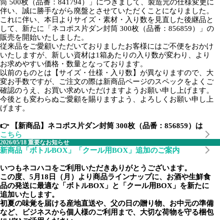
筒 500枚（品番：841794）」につきまして、製造元の仕様変更に
伴い、誠に勝手ながら廃盤とさせていただくことになりました。
これに伴い、本日よりサイズ・素材・入り数を見直した後継品と
して、新たに「ネコポス片ダン封筒 300枚（品番：856859）」の
販売を開始いたしました。
従来品をご愛顧いただいておりましたお客様にはご不便をおかけ
いたしますが、新しい資材は1箱あたりの入り数が変わり、より
お求めやすい価格・数量となっております。
以前のものとは【サイズ・仕様・入り数】が異なりますので、大
変お手数ですが、ご注文の際は新商品ページのスペックをよくご
確認のうえ、お買い求めいただけますようお願い申し上げます。
今後とも変わらぬご愛顧を賜りますよう、よろしくお願い申し上
げます。
👉 【新商品】ネコポス片ダン封筒 300枚（品番：856859）は
こちら
2026/05/18
重要なお知らせ
新商品「ボトルBOX」「クール用BOX」追加のご案内
いつもネコハコをご利用いただきありがとうございます。
この度、5月18日（月）より商品ラインナップに、お酒や生鮮食
品の発送に最適な「ボトルBOX」と「クール用BOX」を新たに
追加いたします。
初夏の味覚を届ける産地直送や、父の日の贈り物、お中元の準備
など、ビジネスから個人様のご利用まで、大切な荷物を守る梱包