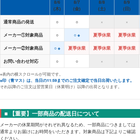
8/6
8/7
8/8
8/9
特定商取引法について
(木)
(金)
(土)
(日)
利用規約
通常商品の発送
○
○
×
×
個人情報保護ポリシー
サイトマップ
メーカー①対象商品
○
○ ※
夏季休業
夏季休業
お知らせ一覧
メーカー②対象商品
○ ※
夏季休業
夏季休業
夏季休業
お問い合わせ対応
○
○
×
×
※表内の横スクロールが可能です。
※印（青マス）は、当日の11:59までのご注文確定で当日出荷いたします。
それ以降のご注文は翌営業日（休業明け）以降の出荷となります。
■ 【重要】一部商品の配送日について
メーカーの休業期間がそれぞれ異なるため、一部商品につきましては
通常よりお届けにお時間をいただきます。対象商品は下記よりご確認
ください。