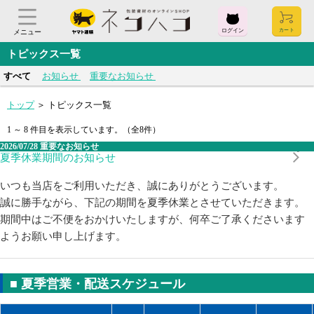
ログイン
メニュー
トピックス一覧
すべて
お知らせ
重要なお知らせ
ログイン
お気に入り
閲覧履歴
見積履歴
購入履歴
トップ
＞ トピックス一覧
1 ～ 8 件目を表示しています。（全8件）
お問い合わせ
2026/07/28
重要なお知らせ
夏季休業期間のお知らせ
ご利用ガイド
いつも当店をご利用いただき、誠にありがとうございます。
誠に勝手ながら、下記の期間を夏季休業とさせていただきます。
よくある質問
期間中はご不便をおかけいたしますが、何卒ご了承くださいます
ようお願い申し上げます。
ヤマト運輸株式会社
〒104-8125
■ 夏季営業・配送スケジュール
東京都中央区銀座2-16-10
会社概要