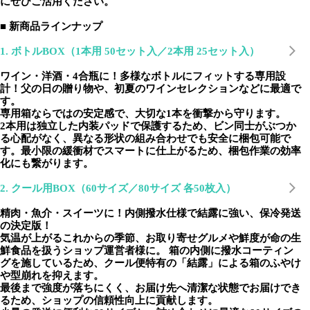
にぜひご活用ください。
■ 新商品ラインナップ
1. ボトルBOX（1本用 50セット入／2本用 25セット入）
ワイン・洋酒・4合瓶に！多様なボトルにフィットする専用設
計！父の日の贈り物や、初夏のワインセレクションなどに最適で
す。
専用箱ならではの安定感で、大切な1本を衝撃から守ります。
2本用は独立した内装パッドで保護するため、ビン同士がぶつか
る心配がなく、異なる形状の組み合わせでも安全に梱包可能で
す。最小限の緩衝材でスマートに仕上がるため、梱包作業の効率
化にも繋がります。
2. クール用BOX（60サイズ／80サイズ 各50枚入）
精肉・魚介・スイーツに！内側撥水仕様で結露に強い、保冷発送
の決定版！
気温が上がるこれからの季節、お取り寄せグルメや鮮度が命の生
鮮食品を扱うショップ運営者様に。 箱の内側に撥水コーティン
グを施しているため、クール便特有の「結露」による箱のふやけ
や型崩れを抑えます。
最後まで強度が落ちにくく、お届け先へ清潔な状態でお届けでき
るため、ショップの信頼性向上に貢献します。