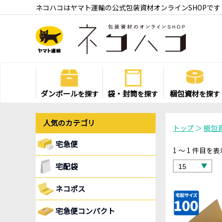
ネコハコはヤマト運輸の公式包装資材オンラインSHOPです
ダンボール
袋・封筒
梱包資材
を探す
を探す
を探す
人気のカテゴリ
トップ
＞
梱包
宅急便
1 ～ 1 件目
宅配袋
ネコポス
宅急便コンパクト