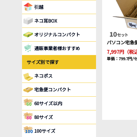
引越
ネコ耳BOX
オリジナルコンパクト
パソコン宅急便
通販事業者様おすすめ
7,997円（税
単価：799.7円
サイズ別で探す
ネコポス
宅急便コンパクト
60サイズ以内
80サイズ
100サイズ