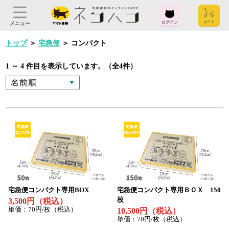
ログイン
メニュー
トップ
＞
宅急便
＞
コンパクト
1 ～ 4 件目を表示しています。（全4件）
ログイン
お気に入り
閲覧履歴
見積履歴
購入履歴
お問い合わせ
ご利用ガイド
よくある質問
ヤマト運輸株式会社
宅急便コンパクト専用BOX
宅急便コンパクト専用ＢＯＸ 150
〒104-8125
枚
3,500円（税込）
東京都中央区銀座2-16-10
単価：70円/枚（税込）
10,500円（税込）
単価：70円/枚（税込）
会社概要