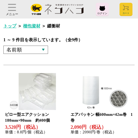
ログイン
メニュー
トップ
＞
梱包資材
＞
緩衝材
1 ～ 9 件目を表示しています。（全9件）
ログイン
お気に入り
閲覧履歴
見積履歴
購入履歴
お問い合わせ
ご利用ガイド
よくある質問
ヤマト運輸株式会社
ピロー型エアクッション
エアパッキン 幅600mm×42m巻 1
〒104-8125
180mm×90mm 約400個
巻
東京都中央区銀座2-16-10
3,520円（税込）
2,090円（税込）
単価：8.8円/個（税込）
単価：2090円/巻（税込）
会社概要