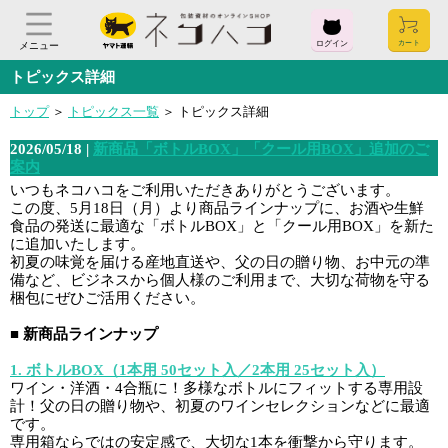
ログイン
メニュー
トピックス詳細
トップ
＞
トピックス一覧
＞ トピックス詳細
ログイン
お気に入り
閲覧履歴
見積履歴
購入履歴
2026/05/18 |
新商品「ボトルBOX」「クール用BOX」追加のご
案内
いつもネコハコをご利用いただきありがとうございます。
お問い合わせ
この度、5月18日（月）より商品ラインナップに、お酒や生鮮
食品の発送に最適な「ボトルBOX」と「クール用BOX」を新た
に追加いたします。
ご利用ガイド
初夏の味覚を届ける産地直送や、父の日の贈り物、お中元の準
備など、ビジネスから個人様のご利用まで、大切な荷物を守る
梱包にぜひご活用ください。
よくある質問
■ 新商品ラインナップ
ヤマト運輸株式会社
1. ボトルBOX（1本用 50セット入／2本用 25セット入）
〒104-8125
ワイン・洋酒・4合瓶に！多様なボトルにフィットする専用設
計！父の日の贈り物や、初夏のワインセレクションなどに最適
東京都中央区銀座2-16-10
です。
専用箱ならではの安定感で、大切な1本を衝撃から守ります。
会社概要