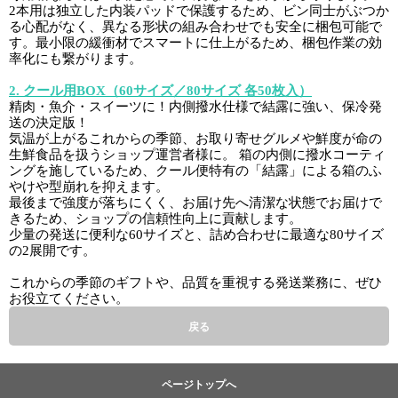
2本用は独立した内装パッドで保護するため、ビン同士がぶつか
特定商取引法について
る心配がなく、異なる形状の組み合わせでも安全に梱包可能で
利用規約
す。最小限の緩衝材でスマートに仕上がるため、梱包作業の効
率化にも繋がります。
個人情報保護ポリシー
サイトマップ
2. クール用BOX（60サイズ／80サイズ 各50枚入）
精肉・魚介・スイーツに！内側撥水仕様で結露に強い、保冷発
お知らせ一覧
送の決定版！
気温が上がるこれからの季節、お取り寄せグルメや鮮度が命の
生鮮食品を扱うショップ運営者様に。 箱の内側に撥水コーティ
ングを施しているため、クール便特有の「結露」による箱のふ
やけや型崩れを抑えます。
最後まで強度が落ちにくく、お届け先へ清潔な状態でお届けで
きるため、ショップの信頼性向上に貢献します。
少量の発送に便利な60サイズと、詰め合わせに最適な80サイズ
の2展開です。
これからの季節のギフトや、品質を重視する発送業務に、ぜひ
お役立てください。
戻る
ページトップへ