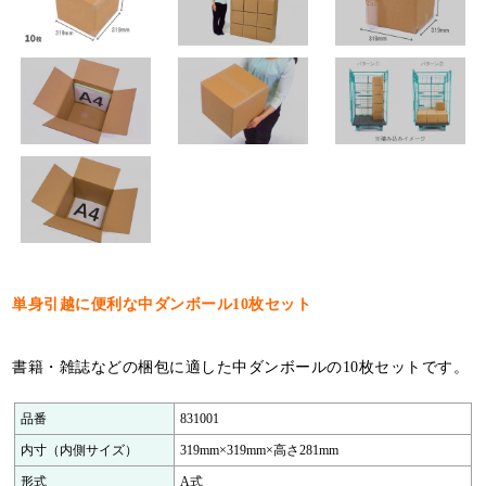
特定商取引法について
利用規約
個人情報保護ポリシー
サイトマップ
お知らせ一覧
単身引越に便利な中ダンボール10枚セット
書籍・雑誌などの梱包に適した中ダンボールの10枚セットです。
品番
831001
内寸（内側サイズ）
319mm×319mm×高さ281mm
形式
A式