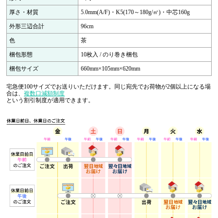
厚さ・材質
5.0mm(A/F)・K5(170～180g/㎡)・中芯160g
外形三辺合計
96cm
色
茶
梱包形態
10枚入 / のり巻き梱包
梱包サイズ
660mm×105mm×620mm
宅急便100サイズでお送りいただけます。同じ宛先でお荷物が2個以上になる場
合は、
複数口減額制度
という割引制度が適用できます。