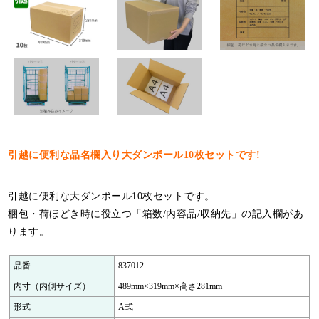
特定商取引法について
利用規約
個人情報保護ポリシー
サイトマップ
お知らせ一覧
引越に便利な品名欄入り大ダンボール10枚セットです!
引越に便利な大ダンボール10枚セットです。
梱包・荷ほどき時に役立つ「箱数/内容品/収納先」の記入欄があ
ります。
品番
837012
内寸（内側サイズ）
489mm×319mm×高さ281mm
形式
A式