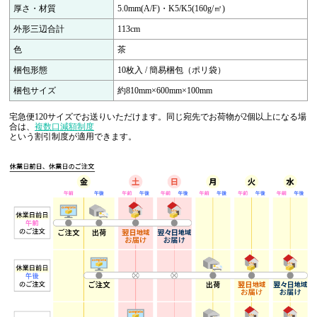
厚さ・材質
5.0mm(A/F)・K5/K5(160g/㎡)
外形三辺合計
113cm
色
茶
梱包形態
10枚入 / 簡易梱包（ポリ袋）
梱包サイズ
約810mm×600mm×100mm
宅急便120サイズでお送りいただけます。同じ宛先でお荷物が2個以上になる場
合は、
複数口減額制度
という割引制度が適用できます。