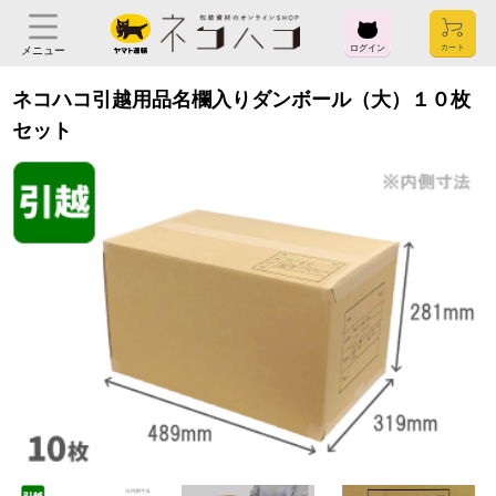
ログイン
メニュー
ネコハコ引越用品名欄入りダンボール（大）１０枚
セット
ログイン
お気に入り
閲覧履歴
見積履歴
購入履歴
お問い合わせ
ご利用ガイド
よくある質問
ヤマト運輸株式会社
〒104-8125
東京都中央区銀座2-16-10
会社概要