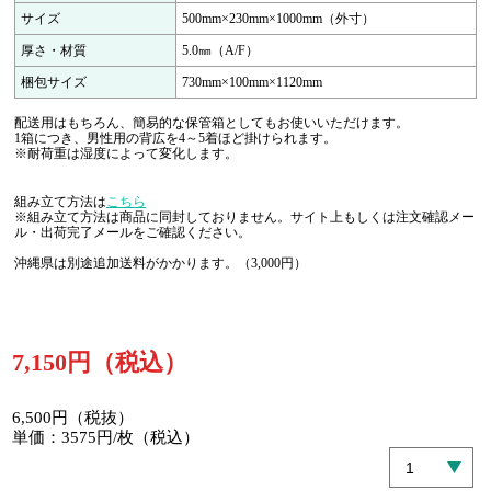
サイズ
500mm×230mm×1000mm（外寸）
厚さ・材質
5.0㎜（A/F）
梱包サイズ
730mm×100mm×1120mm
配送用はもちろん、簡易的な保管箱としてもお使いいただけます。
1箱につき、男性用の背広を4～5着ほど掛けられます。
※耐荷重は湿度によって変化します。
組み立て方法は
こちら
※組み立て方法は商品に同封しておりません。サイト上もしくは注文確認メー
ル・出荷完了メールをご確認ください。
沖縄県は別途追加送料がかかります。（3,000円）
7,150円（税込）
6,500円（税抜）
単価：3575円/枚（税込）