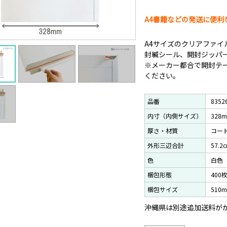
A4書籍などの発送に便利
A4サイズのクリアファイ
封緘シール、開封ジッパ
※メーカー都合で開封テ
ください。
品番
8352
内寸（内側サイズ）
328
厚さ・材質
コート
外形三辺合計
57.2
色
白色
梱包形態
400
梱包サイズ
510
沖縄県は別途追加送料がかか