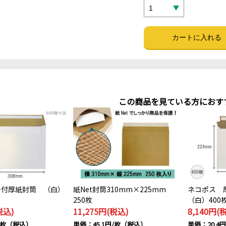
この商品を見ている方におす
チ付厚紙封筒 （白）
紙Net封筒310mm×225mm
ネコポス 
250枚
（白）400
税込)
11,275円(税込)
8,140円(
円/枚（税込）
単価：45.1円/枚（税込）
単価：20.4