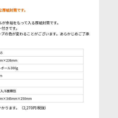
な厚紙封筒です。
ルが余裕をもって入る厚紙封筒です。
ー付きです。
ープの色が変わることがございます。あらかじめご了承
65
mm×236mm
ボール300g
cm
枚入/6面梱包
mm×345mm×250mm
ります。（2,270円 税抜）