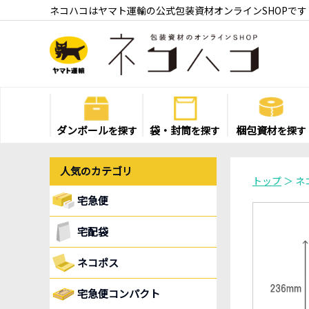
ネコハコはヤマト運輸の公式包装資材オンラインSHOPです
ダンボール
袋・封筒
梱包資材
を探す
を探す
を探す
人気のカテゴリ
トップ
＞ ネ
宅急便
宅配袋
ネコポス
宅急便コンパクト