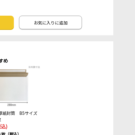
お気に入りに追加
すめ
厚紙封筒 B5サイズ
枚
税込)
円/枚（税込）