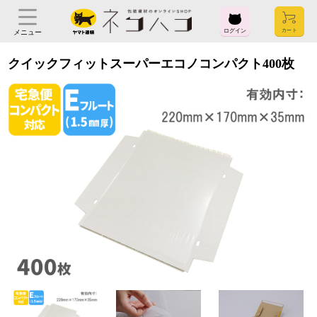
ログイン
メニュー
クイックフィットスーパーエコノコンパクト400枚
ログイン
お気に入り
閲覧履歴
見積履歴
購入履歴
お問い合わせ
ご利用ガイド
よくある質問
ヤマト運輸株式会社
〒104-8125
東京都中央区銀座2-16-10
会社概要