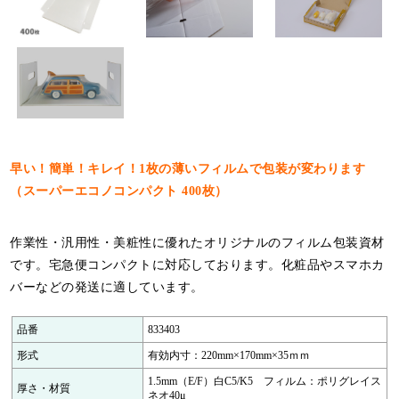
特定商取引法について
利用規約
個人情報保護ポリシー
サイトマップ
お知らせ一覧
早い！簡単！キレイ！1枚の薄いフィルムで包装が変わります
（スーパーエコノコンパクト 400枚）
作業性・汎用性・美粧性に優れたオリジナルのフィルム包装資材
です。宅急便コンパクトに対応しております。化粧品やスマホカ
バーなどの発送に適しています。
品番
833403
形式
有効内寸：220mm×170mm×35ｍｍ
1.5mm（E/F）白C5/K5 フィルム：ポリグレイス
厚さ・材質
ネオ40μ