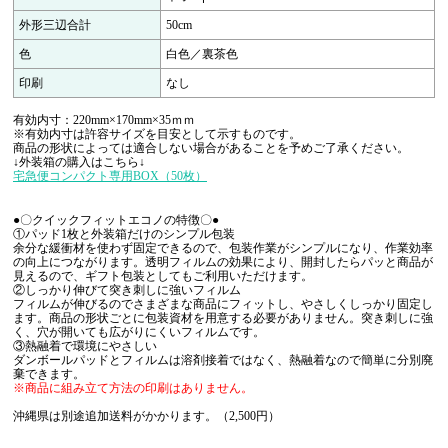
外形三辺合計
50cm
色
白色／裏茶色
印刷
なし
有効内寸：220mm×170mm×35ｍｍ
※有効内寸は許容サイズを目安として示すものです。
商品の形状によっては適合しない場合があることを予めご了承ください。
↓外装箱の購入はこちら↓
宅急便コンパクト専用BOX（50枚）
●〇クイックフィットエコノの特徴〇●
①パッド1枚と外装箱だけのシンプル包装
余分な緩衝材を使わず固定できるので、包装作業がシンプルになり、作業効率
の向上につながります。透明フィルムの効果により、開封したらパッと商品が
見えるので、ギフト包装としてもご利用いただけます。
②しっかり伸びて突き刺しに強いフィルム
フィルムが伸びるのでさまざまな商品にフィットし、やさしくしっかり固定し
ます。商品の形状ごとに包装資材を用意する必要がありません。突き刺しに強
く、穴が開いても広がりにくいフィルムです。
③熱融着で環境にやさしい
ダンボールパッドとフィルムは溶剤接着ではなく、熱融着なので簡単に分別廃
棄できます。
※商品に組み立て方法の印刷はありません。
沖縄県は別途追加送料がかかります。（2,500円）