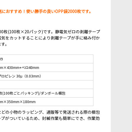
におすすめ！使い勝手の良いOPP袋2000枚です。
000枚(100枚×20パック)です。静電気ゼロの剥離テープ
電気をカットすることにより剥離テープが手に絡み付か
ます。
39
mm×430mm+ベロ40mm
ロピレン 30μ（0.03mm）
0枚(100枚ごとパッキング)/ダンボール梱包
mm×350mm×180mm
などの小物のラッピング、通販等で発送される際の梱包
ープがついているため、封緘作業も簡単にでき、作業効