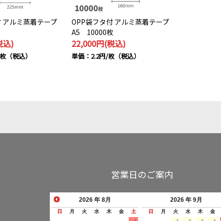
付 アルミ蒸着テープ
OPP袋フタ付 アルミ蒸着テープ
A5 10000枚
税込)
22,000円(税込)
円/枚（税込）
単価：2.2円/枚（税込）
営業日のご案内
2026
年 8月
2026
年 9月
日
月
火
水
木
金
土
日
月
火
水
木
金