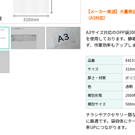
【メーカー直送】大量発送
（A3対応）
A3サイズ対応のOPP袋2
を使用しております。静
ず、作業効率もアップし
品番
8415
サイズ
310
厚さ・材質
ポリプ
色
透明
梱包形態
200
梱包サイズ
500
チラシやアクセサリー類
に最適です。袋自体にテ
率UPにつながります。