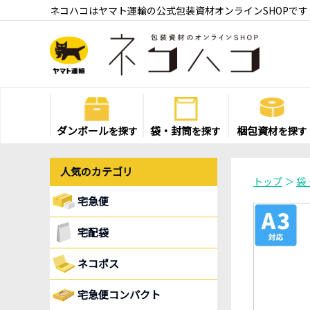
ネコハコはヤマト運輸の公式包装資材オンラインSHOPです
ダンボール
袋・封筒
梱包資材
を探す
を探す
を探す
人気のカテゴリ
トップ
＞
袋
宅急便
宅配袋
ネコポス
宅急便コンパクト