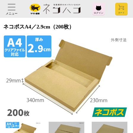
ログイン
メニュー
ネコポスA4／2.9cm（200枚）
ログイン
お気に入り
閲覧履歴
見積履歴
購入履歴
お問い合わせ
ご利用ガイド
よくある質問
ヤマト運輸株式会社
〒104-8125
東京都中央区銀座2-16-10
会社概要