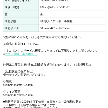
内寸（内側サイズ）
336mm×228mm×26mm
厚さ・材質
0.9mm(G/F)・C5/s115/C5
色
茶
梱包形態
200枚入 / ダンボール梱包
梱包サイズ
585mm×447mm×220mm
V型の切れ込みがあるほうを先に組み立ててお使いください。
※商品に印刷はありません。
「ネコポス」のサービス概要につきましては下記リンクをご覧ください。
●
ヤマト運輸「ネコポス」
沖縄県は商品お届け時に別途追加送料がかかります。（1,810円 税抜）
【仕様変更のお知らせ】
梱包サイズの変更がございます。
◇現状
595mm×455mm×220mm
◇サイズ変更
585mm×447mm×220mm
■切替予定日：2026年3月下旬頃 在庫無くなり次第切り替え
※切替日は前後する場合がございます。