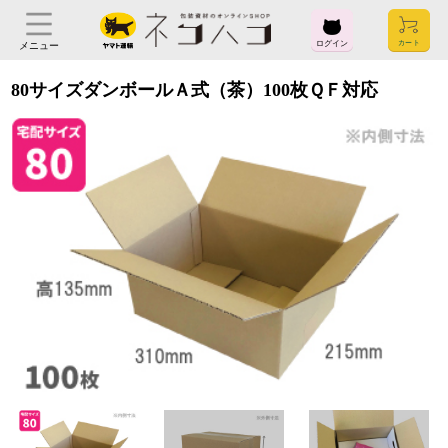
ログイン
メニュー
80サイズダンボールＡ式（茶）100枚ＱＦ対応
ログイン
お気に入り
閲覧履歴
見積履歴
購入履歴
お問い合わせ
ご利用ガイド
よくある質問
ヤマト運輸株式会社
〒104-8125
東京都中央区銀座2-16-10
会社概要