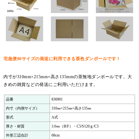
特定商取引法について
利用規約
個人情報保護ポリシー
サイトマップ
お知らせ一覧
宅急便80サイズの発送に利用できる茶色ダンボールです！
内寸が310mm×215mm×高さ135mmの茶無地ダンボールです。大
きめの雑貨などの発送にご利用いただけます。
品番
836901
内寸（内側サイズ）
310㎜×215㎜×高さ135㎜
形式
A式
厚さ・材質
3.0㎜（B/F）・C5/S120ｇ/C5
外形三辺合計
68cm