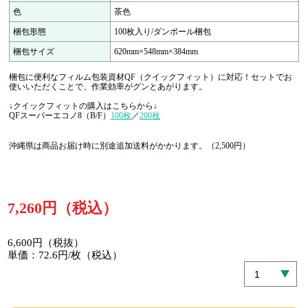
色
茶色
梱包形態
100枚入り/ダンボール梱包
梱包サイズ
620mm×548mm×384mm
梱包に便利なフィルム包装資材QF（クイックフィット）に対応！セットでお
使いいただくことで、作業効率がグンとあがります。
↓クイックフィットの購入はこちらから↓
QFスーパーエコノ8（B/F）
100枚
／
200枚
沖縄県は商品お届け時に別途追加送料がかかります。（2,500円）
7,260円（税込）
6,600円（税抜）
単価：72.6円/枚（税込）