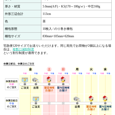
厚さ・材質
5.0mm(A/F)・K5(170～180g/㎡)・中芯160g
外形三辺合計
113cm
色
茶
梱包形態
10枚入 / のり巻き梱包
梱包サイズ
830mm×105mm×620mm
宅急便120サイズでお送りいただけます。同じ宛先でお荷物が2個以上になる場
合は、
複数口減額制度
という割引制度が適用できます。