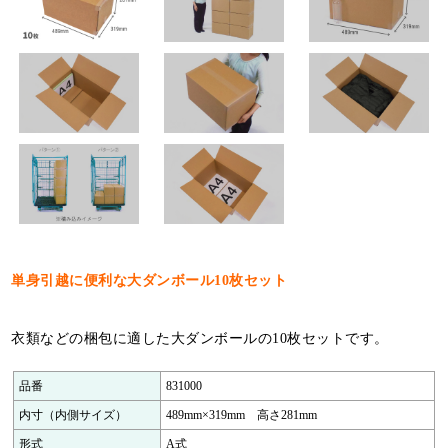
特定商取引法について
利用規約
個人情報保護ポリシー
サイトマップ
お知らせ一覧
単身引越に便利な大ダンボール10枚セット
衣類などの梱包に適した大ダンボールの10枚セットです。
品番
831000
内寸（内側サイズ）
489mm×319mm 高さ281mm
形式
A式