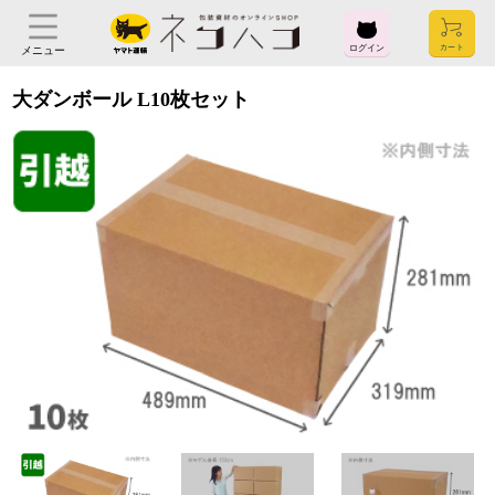
ログイン
メニュー
大ダンボール L10枚セット
ログイン
お気に入り
閲覧履歴
見積履歴
購入履歴
お問い合わせ
ご利用ガイド
よくある質問
ヤマト運輸株式会社
〒104-8125
東京都中央区銀座2-16-10
会社概要