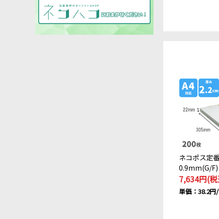
ネコポス定
0.9mm(G/F
7,634円(税
単価：38.2