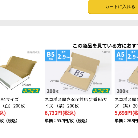
この商品を見ている方におす
番A4サイズ
ネコポス厚さ3cm対応 定番B5サ
ネコポス厚さ
) （白）200枚
イズ （茶）200枚
ズ （茶）20
込)
6,732円(税込)
5,698円(
円/枚（税込）
単価：33.7円/枚（税込）
単価：28.5