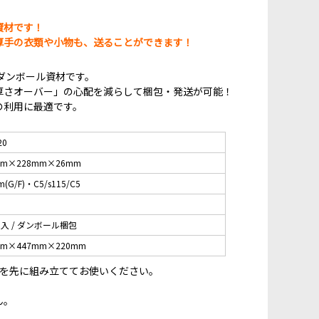
資材です！
厚手の衣類や小物も、送ることができます！
ダンボール資材です。
厚さオーバー」の心配を減らして梱包・発送が可能！
の利用に最適です。
20
mm×228mm×26mm
m(G/F)・C5/s115/C5
枚入 / ダンボール梱包
mm×447mm×220mm
うを先に組み立ててお使いください。
ん。