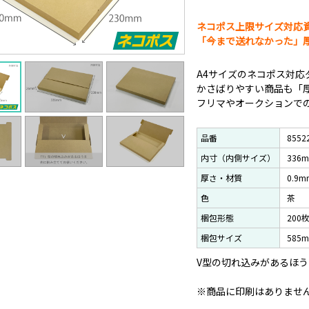
ネコポス上限サイズ対応
「今まで送れなかった」
A4サイズのネコポス対応
かさばりやすい商品も「
フリマやオークションで
品番
8552
内寸（内側サイズ）
336
厚さ・材質
0.9m
色
茶
梱包形態
200
梱包サイズ
585
V型の切れ込みがあるほ
※商品に印刷はありませ