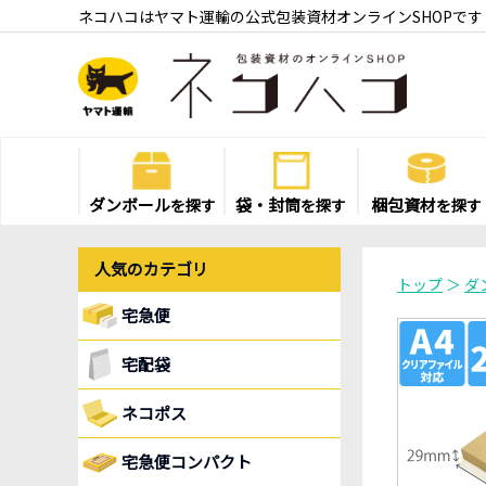
ネコハコはヤマト運輸の公式包装資材オンラインSHOPです
ダンボール
袋・封筒
梱包資材
を探す
を探す
を探す
人気のカテゴリ
トップ
＞
ダ
宅急便
宅配袋
ネコポス
宅急便コンパクト