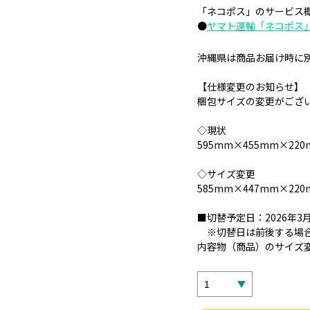
「ネコポス」のサービス
●
ヤマト運輸「ネコポス
沖縄県は商品お届け時に別
【仕様変更のお知らせ】
梱包サイズの変更がござ
◇現状
595mm×455mm×220
◇サイズ変更
585mm×447mm×220
■切替予定日：2026年
※切替日は前後する場合
内容物（商品）のサイズ