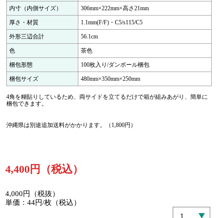
内寸（内側サイズ）
306mm×222mm×高さ21mm
厚さ・材質
1.1mm(F/F)・C5/s115/C5
外形三辺合計
56.1cm
色
茶色
梱包形態
100枚入り/ダンボール梱包
梱包サイズ
480mm×350mm×250mm
4角を糊貼りしているため、両サイドを立てるだけで箱が組みあがり、簡単に
梱包できます。
沖縄県は別途追加送料がかかります。（1,800円）
4,400円（税込）
4,000円（税抜）
単価：44円/枚（税込）