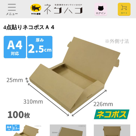
ログイン
メニュー
4点貼りネコポスＡ４
ログイン
お気に入り
閲覧履歴
見積履歴
購入履歴
お問い合わせ
ご利用ガイド
よくある質問
ヤマト運輸株式会社
〒104-8125
東京都中央区銀座2-16-10
会社概要