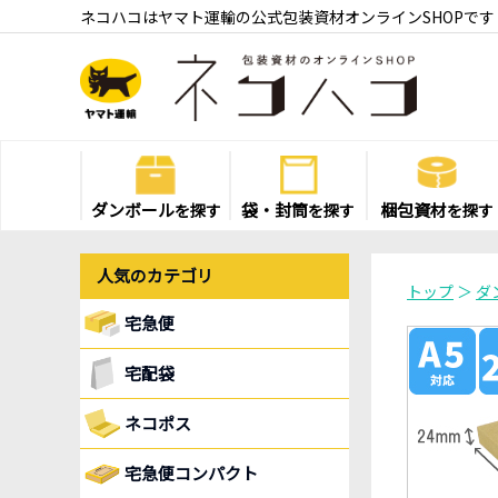
ネコハコはヤマト運輸の公式包装資材オンラインSHOPです
ダンボール
袋・封筒
梱包資材
を探す
を探す
を探す
人気のカテゴリ
トップ
＞
ダ
宅急便
宅配袋
ネコポス
宅急便コンパクト