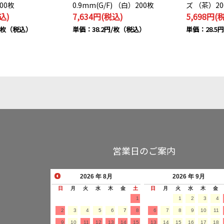
00枚
0.9mm(G/F) （白）200枚
ズ （茶）20
込)
7,634円(税込)
5,698円(
円/枚（税込）
単価：38.2円/枚（税込）
単価：28.5
営業日のご案内
2026
年 8月
2026
年 9月
日
月
火
水
木
金
土
日
月
火
水
木
金
1
1
2
3
4
2
3
4
5
6
7
8
6
7
8
9
10
11
9
10
11
12
13
14
15
13
14
15
16
17
18