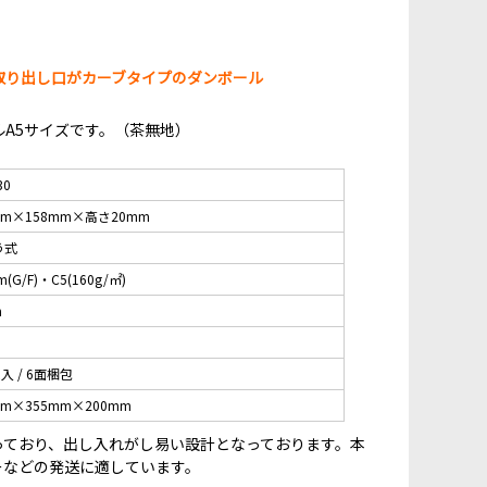
取り出し口がカーブタイプのダンボール
A5サイズです。（茶無地）
30
mm×158mm×高さ20mm
う式
m(G/F)・C5(160g/㎡)
m
枚入 / 6面梱包
mm×355mm×200mm
っており、出し入れがし易い設計となっております。本
ーなどの発送に適しています。