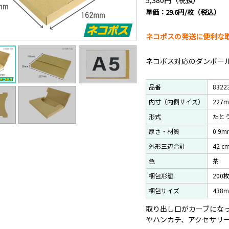
単価：29.6円/枚（税込）
ネコポスの発送に便利な
ネコポス対応のダンボール
品番
8322
内寸（内側サイズ）
227
形式
たと
厚さ・材質
0.9m
外形三辺合計
42 c
色
茶
梱包形態
200
梱包サイズ
438
取り出し口がカーブにな
やハンカチ、アクセサリ