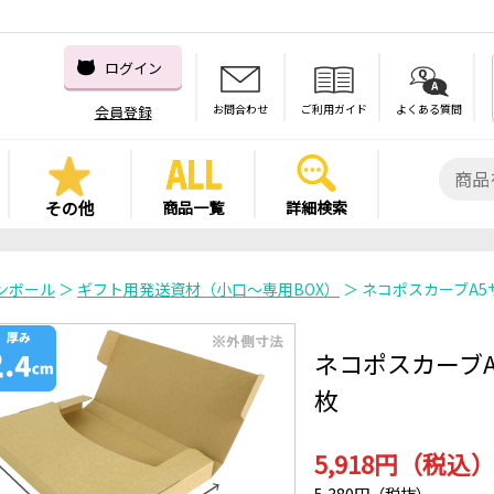
ログイン
お問合わせ
ご利用ガイド
よくある質問
会員登録
その他
商品一覧
詳細検索
ンボール
＞
ギフト用発送資材（小口～専用BOX）
＞ ネコポスカーブA5サ
ネコポスカーブA5
枚
5,918円（税込
5,380円（税抜）