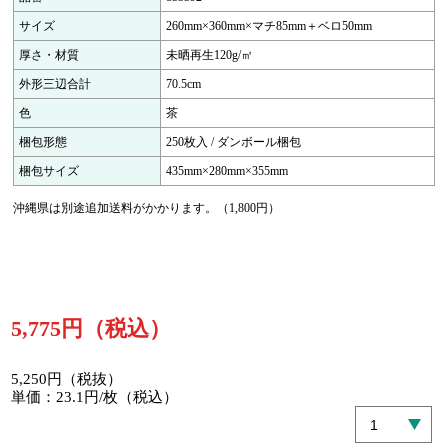
サイズ
260mm×360mm×マチ85mm＋ベロ50mm
厚さ・材質
未晒再生120g/㎡
外形三辺合計
70.5cm
色
茶
梱包形態
250枚入 / ダンボール梱包
梱包サイズ
435mm×280mm×355mm
沖縄県は別途追加送料がかかります。（1,800円）
5,775円（税込）
5,250円（税抜）
単価：23.1円/枚（税込）