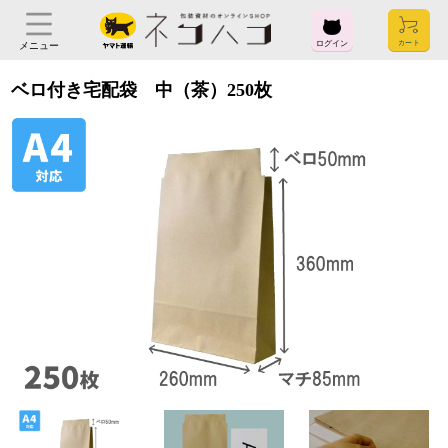
ログイン
メニュー
ベロ付き宅配袋 中（茶）250枚
ログイン
お気に入り
閲覧履歴
見積履歴
購入履歴
お問い合わせ
ご利用ガイド
よくある質問
ヤマト運輸株式会社
〒104-8125
東京都中央区銀座2-16-10
会社概要