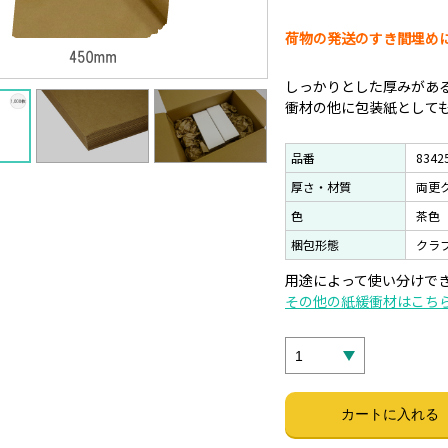
荷物の発送のすき間埋め
しっかりとした厚みがあ
衝材の他に包装紙として
品番
8342
厚さ・材質
両更
色
茶色
梱包形態
クラ
用途によって使い分けで
その他の紙緩衝材はこち