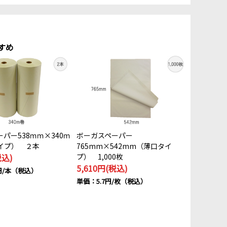
すめ
パー538ｍｍ×340ｍ
ボーガスペーパー
イプ） ２本
765mm×542mm（薄口タイ
税込)
プ） 1,000枚
5,610円(税込)
円/本（税込）
単価：5.7円/枚（税込）