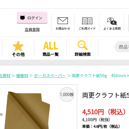
ログイン
お問合わせ
ご利用ガイド
よくある質問
会員登録
その他
商品一覧
詳細検索
包資材
＞
緩衝材
＞
ボーガスペーパー
＞ 両更クラフト紙50g 450mm×
両更クラフト紙50
4,510円（税込
4,100円（税抜）
単価：4.6円/枚（税込）