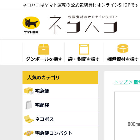
ネコハコはヤマト運輸の公式包装資材オンラインSHOPです
ダンボール
袋・封筒
梱包資材
を探す
を探す
を探す
人気のカテゴリ
トップ
＞
梱
宅急便
宅配袋
ネコポス
宅急便コンパクト