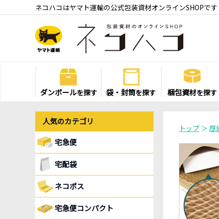
ネコハコはヤマト運輸の公式包装資材オンラインSHOPです
ダンボール
袋・封筒
梱包資材
を探す
を探す
を探す
人気のカテゴリ
トップ
＞
厚
宅急便
宅配袋
ネコポス
宅急便コンパクト