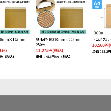
50mm×195mm
紙Net封筒310mm×225mm
ネコポス片
250枚
10,560円
税込)
11,275円(税込)
単価：35.2
円/枚（税込）
単価：45.1円/枚（税込）