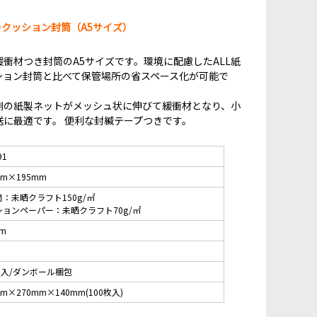
のクッション封筒（A5サイズ）
衝材つき封筒のA5サイズです。環境に配慮したALL紙
ション封筒と比べて保管場所の省スペース化が可能で
側の紙製ネットがメッシュ状に伸びて緩衝材となり、小
に最適です。 便利な封緘テープつきです。
91
mm×195mm
：未晒クラフト150g/㎡
ションペーパー：未晒クラフト70g/㎡
cm
枚入/ダンボール梱包
mm×270mm×140mm(100枚入)