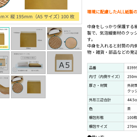
環境に配慮したALL紙製
中身をしっかり保護する緩
製で、気泡緩衝材のクッ
す。
中身を入れると封筒の内
物・雑貨・部品などの発送
品番
8399
内寸（内側サイズ）
250
厚さ・材質
外封筒
クッ
外形三辺合計
44.5
色
茶
梱包形態
100
梱包サイズ
270