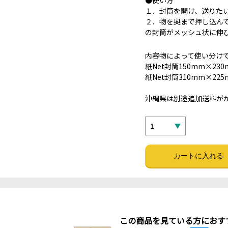
●使い方
１．封筒を開け、送りた
２．物を奥まで押し込ん
の封筒がメッシュ状に伸
内容物によって使い分け
紙Net封筒150mm×230
紙Net封筒310mm×225
沖縄県は別途追加送料がか
この商品を見ている方におす