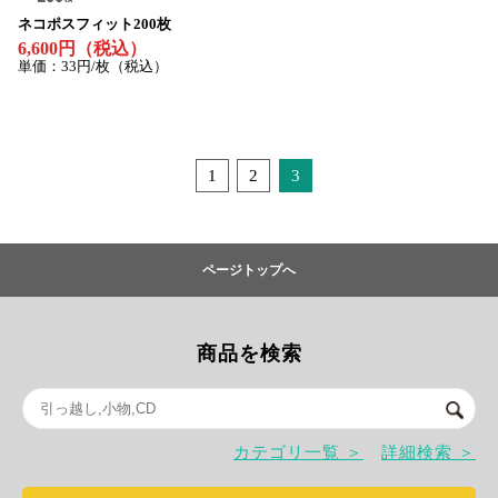
特定商取引法について
ネコポスフィット200枚
6,600円（税込）
利用規約
単価：33円/枚（税込）
個人情報保護ポリシー
サイトマップ
お知らせ一覧
1
2
3
ページトップへ
商品を検索
カテゴリ一覧 ＞
詳細検索 ＞