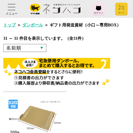
ログイン
メニュー
トップ
＞
ダンボール
＞
ギフト用発送資材（小口～専用BOX）
31 ～ 31 件目を表示しています。（全31件）
ログイン
お気に入り
閲覧履歴
見積履歴
購入履歴
お問い合わせ
ご利用ガイド
よくある質問
ヤマト運輸株式会社
〒104-8125
東京都中央区銀座2-16-10
会社概要